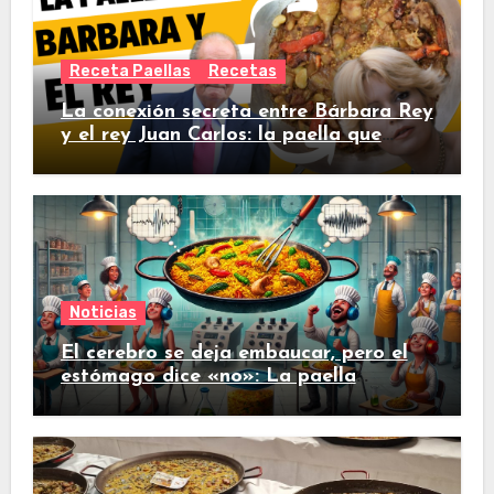
Receta Paellas
Recetas
La conexión secreta entre Bárbara Rey
y el rey Juan Carlos: la paella que
conquistó al monarcav
Noticias
El cerebro se deja embaucar, pero el
estómago dice «no»: La paella
procesada no tiene nada que hacer
contra la tradicional