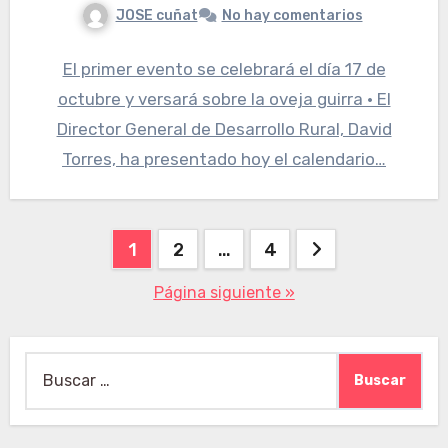
JOSE cuñat
No hay comentarios
El primer evento se celebrará el día 17 de
octubre y versará sobre la oveja guirra • El
Director General de Desarrollo Rural, David
Torres, ha presentado hoy el calendario…
Paginación
1
2
…
4
de
Página siguiente »
entradas
Buscar: