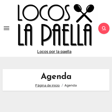
Saltar
al
contenido
Locos por la paella
Agenda
Página de inicio
Agenda