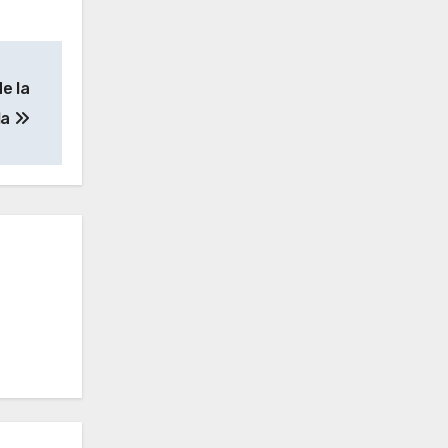
e la
la