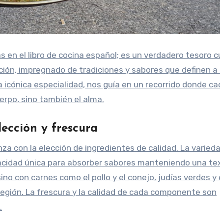
 en el libro de cocina español; es un verdadero tesoro c
ión, impregnado de tradiciones y sabores que definen a 
a icónica especialidad, nos guía en un recorrido donde c
erpo, sino también el alma.
lección y frescura
za con la elección de ingredientes de calidad. La varied
pacidad única para absorber sabores manteniendo una te
sino con carnes como el pollo y el conejo, judías verdes y 
 región. La frescura y la calidad de cada componente son
.