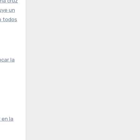
una cruz
uye un
o todos
ocar la
 en la