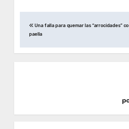
Navegación
Una falla para quemar las “arrocidades” co
de
paella
entradas
p