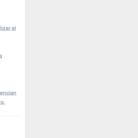
izar el
a
lencian
o.