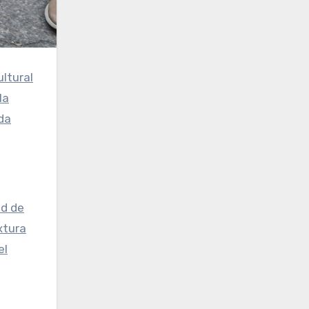
ultural
la
ada
ad de
xtura
el