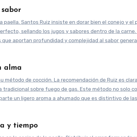
l sabor
 paella. Santos Ruiz insiste en dorar bien el conejo y el 
erfecto, sellando los jugos y sabores dentro de la carne.
que aportan profundidad y complejidad al sabor general
n alma
su método de cocción. La recomendación de Ruiz es clara
ra tradicional sobre fuego de gas. Este método no solo co
arte un ligero aroma a ahumado que es distintivo de la
ca y tiempo