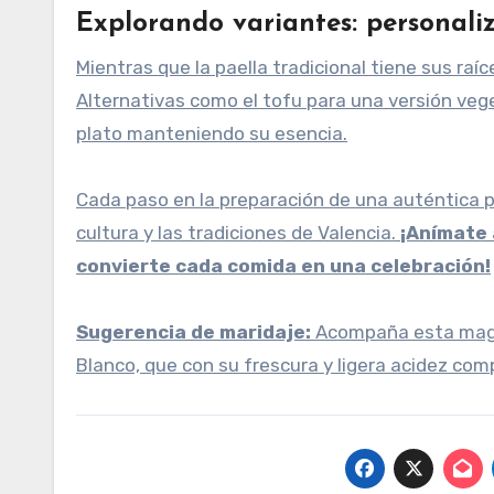
Explorando variantes: personaliz
Mientras que la paella tradicional tiene sus raí
Alternativas como el tofu para una versión veg
plato manteniendo su esencia.
Cada paso en la preparación de una auténtica p
cultura y las tradiciones de Valencia.
¡Anímate 
convierte cada comida en una celebración!
Sugerencia de maridaje:
Acompaña esta magníf
Blanco, que con su frescura y ligera acidez co