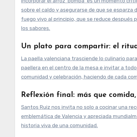
Incorporar el arroz ‘bomba’ es un momento crític
sobre el caldo y asegurarse de que se esparza d
fuego vivo al principio, que se reduce después 
los sabores.
Un plato para compartir: el ritu
La paella valenciana trasciende lo culinario par
paellera en el centro de la mesa e invitar a to
comunidad y celebración, haciendo de cada com
Reflexión final: más que comida
Santos Ruiz nos invita no solo a cocinar una rec
emblemática de Valencia y apreciada mundialment
historia viva de una comunidad.