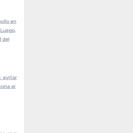
pollo en
 Luego,
 del
: evitar
cina el
s