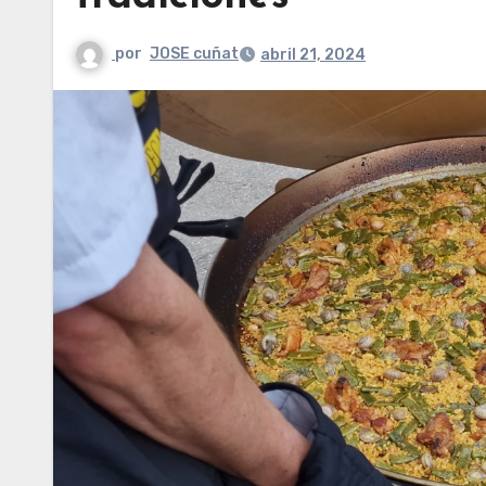
por
JOSE cuñat
abril 21, 2024