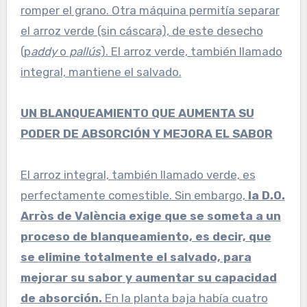
romper el grano. Otra máquina permitía separar
el arroz verde (sin cáscara), de este desecho
(p
addy
o
pallús
). El arroz verde, también llamado
integral, mantiene el salvado.
UN BLANQUEAMIENTO QUE AUMENTA SU
PODER DE ABSORCIÓN Y MEJORA EL SABOR
El arroz integral, también llamado verde, es
perfectamente comestible. Sin embargo,
la D.O.
Arròs de València exige que se someta a un
proceso de blanqueamiento, es decir, que
se elimine totalmente el salvado, para
mejorar su sabor y aumentar su capacidad
de absorción.
En la planta baja había cuatro