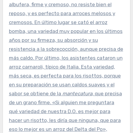
albufera, firme y cremoso, no resiste bien el
reposo, y es perfecto para arroces melosos y
cremosos. En último lugar se cató el arroz
bomba, una variedad muy popular en los últimos
años por su firmeza, su absorción y su
resistencia a la sobrecocción, aunque precisa de
más caldo. Por último, los asistentes cataron un
arroz carnaroli, típico de Italia. Esta variedad,
más seca, es perfecta para los risottos, porque
en su preparación se usan caldos suaves y el
sabor se obtiene de la
mantecatura
, que precisa
de un grano firme. «Si alguien me preguntara
qué variedad de nuestra D.O. es mejor para
hacer un risotto, les diría que ninguna, que para
eso lo mejor es un arroz del Delta del Po»,