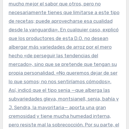
mucho mejor el sabor que otros, pero no
necesariamente tienes que limitarse a este tipo
de recetas; puede aprovecharse esa cualidad
desde la vanguardia». En cualquier caso, explicó
que los productores de esta D.O. no desean
albergar más variedades de arroz por el mero
hecho «de perseguir las tendencias del
mercado», sino que se pretende que tengan su
propia personalidad. «No queremos dejar de ser
lo que somos; no nos sentiríamos cómodos».
Así, indicó que el tipo senia —que alberga las
subvariedades gleva, montsianell, senia, bahía y
J. Sendra, la mayoritaria— aporta una gran
cremosidad y tiene mucha humedad interna,
pero resiste mal la sobrecocción. Por su parte, el