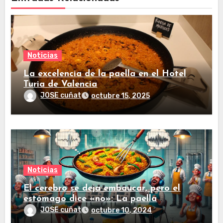
Noticias
La excelencia de la paella en el Hotel
Turia de Valencia
JOSE cuñat
octubre 15, 2025
Noticias
El cerebro se deja embaucar, pero el
estómago dice «no»: La paella
procesada no tiene nada que hacer
JOSE cuñat
octubre 10, 2024
contra la tradicional