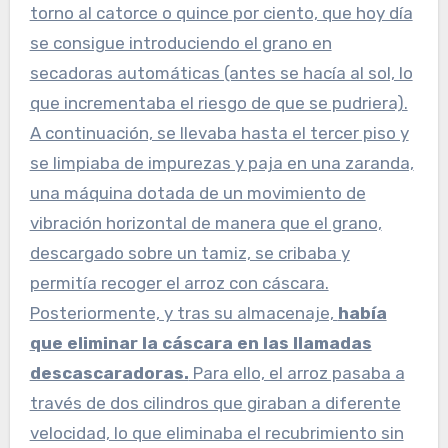
torno al catorce o quince por ciento, que hoy día
se consigue introduciendo el grano en
secadoras automáticas (antes se hacía al sol, lo
que incrementaba el riesgo de que se pudriera).
A continuación, se llevaba hasta el tercer piso y
se limpiaba de impurezas y paja en una zaranda,
una máquina dotada de un movimiento de
vibración horizontal de manera que el grano,
descargado sobre un tamiz, se cribaba y
permitía recoger el arroz con cáscara.
Posteriormente, y tras su almacenaje,
había
que eliminar la cáscara en las llamadas
descascaradoras.
Para ello, el arroz pasaba a
través de dos cilindros que giraban a diferente
velocidad, lo que eliminaba el recubrimiento sin