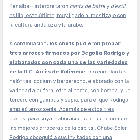
Penalba— interpretaron
cants de batre
y
d’estil
,
estilo, este último, muy ligado al mestizaje con
la cultura andaluza y la árabe.
A continuación
, los chefs pudieron probar
tres arroces firmados por Begoña Rodrigo y
elaborados con cada una de las variedades
de la D.O. Arròs de València:
uno con plantas
halófitas, codium y berberecho, elaborado con la
variedad albufera; otro al horno, con bomba, y un
tercero con gambas y sepia, para el que Rodrigo
empleó arroz senia. Además de estos tres
platos, para cuya elaboración contó con una de
las mejores arroceras de la capital, Chabe Soler,
Rodrigo obsequió a sus invitados con una