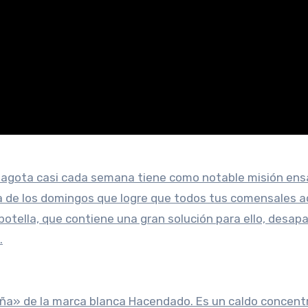
 agota casi cada semana tiene como notable misión ensa
lla de los domingos que logre que todos tus comensales 
 botella, que contiene una gran solución para ello, desap
.
Leña» de la marca blanca Hacendado. Es un caldo concen