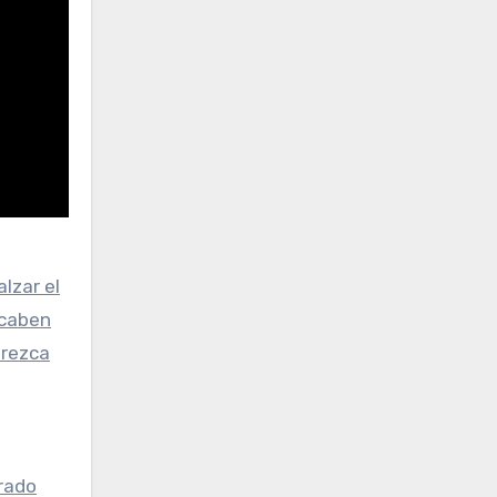
lzar el
acaben
arezca
trado