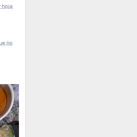
y hoja
que no