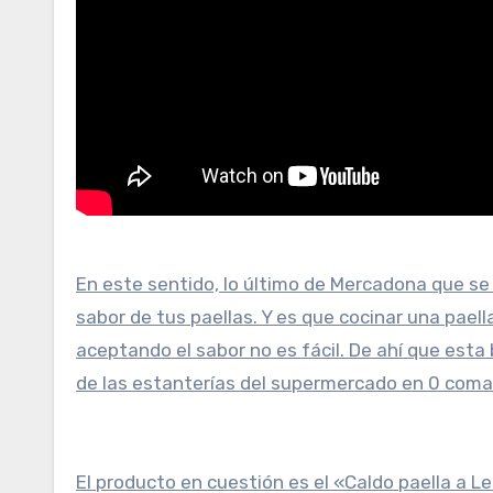
En este sentido, lo último de Mercadona que se
sabor de tus paellas. Y es que cocinar una pae
aceptando el sabor no es fácil. De ahí que esta
de las estanterías del supermercado en 0 coma
El producto en cuestión es el «Caldo paella a 