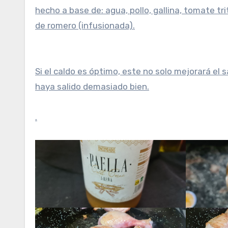
hecho a base de: agua, pollo, gallina, tomate tri
de romero (infusionada).
Si el caldo es óptimo, este no solo mejorará el 
haya salido demasiado bien.
.