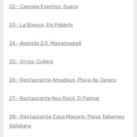
22.- Cancela Eventos, Sueca
23.- La Bresca, Els Poblets
24.- Avenida 2.0, Masamagrell
25.- Oryza, Cullera
26.- Restaurante Amadeus, Playa de Jaraco
27.- Restaurante Nou Racó, El Palmar
28.- Restaurante Casa Macario, Playa Tabernes
Valldigna