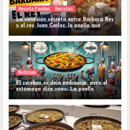
Receta Paellas
Recetas
La conexión secreta entre Bárbara Rey
y el rey Juan Carlos: la paella que
conquistó al monarcav
Noticias
El cerebro se deja embaucar, pero el
estómago dice «no»: La paella
procesada no tiene nada que hacer
contra la tradicional