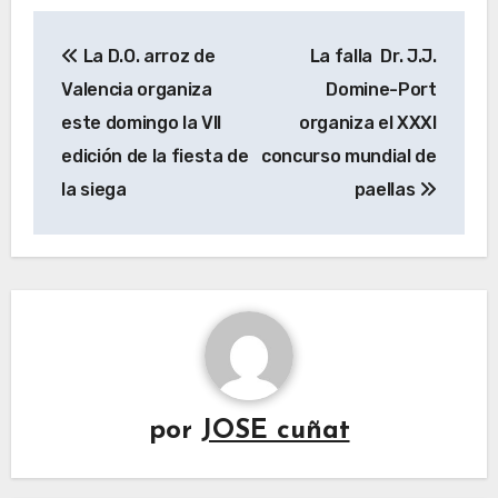
Navegación
La D.O. arroz de
La falla Dr. J.J.
de
Valencia organiza
Domine-Port
entradas
este domingo la VII
organiza el XXXI
edición de la fiesta de
concurso mundial de
la siega
paellas
por
JOSE cuñat