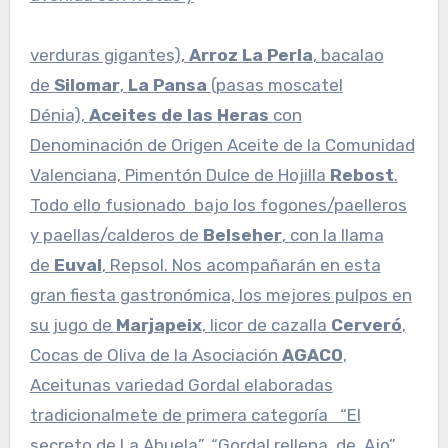
verduras gigantes),
Arroz La Perla
, bacalao
de
Silomar
,
La Pansa
(pasas moscatel
Dénia),
Aceites de las Heras
con
Denominación de Origen Aceite de la Comunidad
Valenciana, Pimentón Dulce de Hojilla
Rebost
.
Todo ello fusionado bajo los fogones/paelleros
y paellas/calderos de
Belseher
, con la llama
de
Euval
, Repsol. Nos acompañarán en esta
gran fiesta gastronómica, los mejores pulpos en
su jugo de
Marjapeix
, licor de cazalla
Cerveró
,
Cocas de Oliva de la Asociación
AGACO
,
Aceitunas variedad Gordal elaboradas
tradicionalmete de primera categoría “El
secreto de La Abuela”, “Gordal rellena de Ajo”,