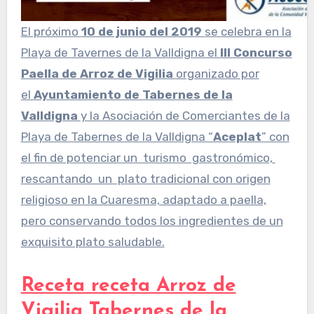
El próximo
10 de junio del 2019
se celebra en la
Playa de Tavernes de la Valldigna el
III Concurso
Paella de Arroz de Vigilia
organizado por
el
Ayuntamiento de Tabernes de la
Valldigna
y la Asociación de Comerciantes de la
Playa de Tabernes de la Valldigna “
Aceplat
” con
el fin de potenciar un turismo gastronómico,
rescantando un plato tradicional con origen
religioso en la Cuaresma, adaptado a paella,
pero conservando todos los ingredientes de un
exquisito plato saludable.
Receta receta Arroz de
Vigilia Tabernes de la