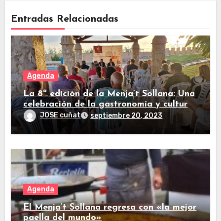
Entradas Relacionadas
Agenda
La 8ª edición de la Menja’t Sollana: Una
celebración de la gastronomía y cultura
valenciana
JOSE cuñat
septiembre 20, 2023
Agenda
El Menja’t Sollana regresa con «la mejor
paella del mundo»